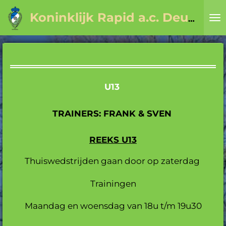
Ga
Koninklijk Rapid a.c. Deurne sinds 1923
direct
naar
de
hoofdinhoud
U13
TRAINERS: FRANK & SVEN
REEKS U13
Thuiswedstrijden gaan door op zaterdag
Trainingen
Maandag en woensdag van 18u t/m 19u30