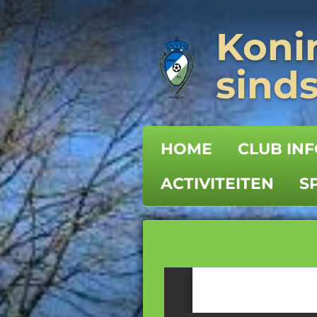
Ga
Konin
direct
naar
sinds
de
hoofdinhoud
HOME
CLUB IN
ACTIVITEITEN
S