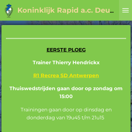
Ga
Koninklijk Rapid a.c. Deurne sinds 1923
direct
naar
de
hoofdinhoud
EERSTE PLOEG
Trainer Thierry Hendrickx
R1 Recrea SD Antwerpen
Thuiswedstrijden gaan door op zondag om
15:00
Trainingen gaan door op dinsdag en
donderdag van 19u45 t/m 21u15